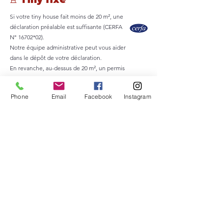
Si votre tiny house fait moins de 20 m², une
déclaration préalable est suffisante (CERFA
N° 16702*02).
Notre équipe administrative peut vous aider
dans le dépôt de votre déclaration.
En revanche, au-dessus de 20 m², un permis
de construire doit être obtenu.
Il est important de se rapprocher de la
Phone
Email
Facebook
Instagram
mairie pour vérifier les règles applicables à
votre commune.
𖠇 Tiny sur remorque
Si l’installation n’est pas durable et si celle-ci dure
moins de trois mois, aucune autorisation
d’urbanisme n’est nécessaire. Vous circulez ainsi
librement.
Si vous restez stationnez plus de 3 mois au même
endroit sur un terrain privé, il faut faire une
déclaration préalable en mairie (comme pour les