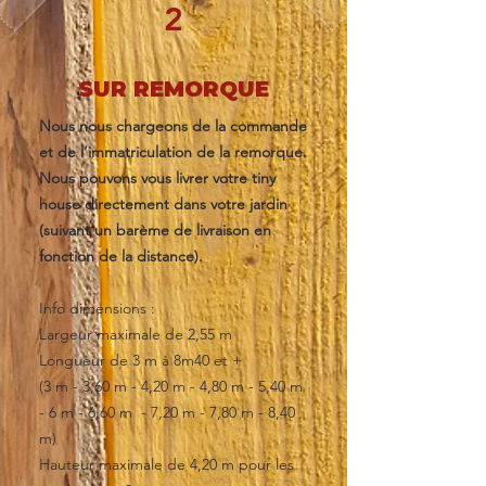
2
SUR REMORQUE
Nous nous chargeons de la commande
et de l’immatriculation de la remorque.
Nous pouvons vous livrer votre tiny
house directement dans votre jardin
(suivant un barème de livraison en
fonction de la distance).
Info dimensions :
Largeur maximale de 2,55 m
Longueur de 3 m à 8m40 et +
(3 m - 3,60 m - 4,20 m - 4,80 m - 5,40 m
- 6 m - 6,60 m - 7,20 m - 7,80 m - 8,40
m)
Hauteur maximale de 4,20 m pour les