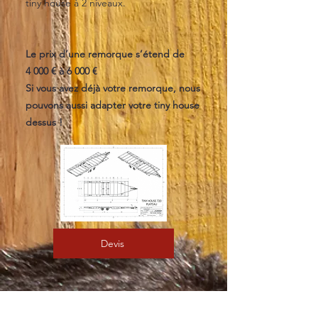
tiny house à 2 niveaux.
Le prix d’une remorque s’étend de
4 000 € à
6 000 €
Si vous avez déjà votre remorque, nous
pouvons aussi adapter votre tiny house
dessus !
Devis