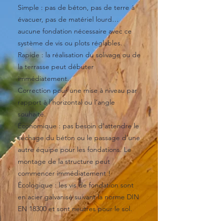
Simple : pas de béton, pas de terre à
évacuer, pas de matériel lourd…
aucune fondation nécessaire avec ce
système de vis ou plots réglables.
Rapide : la réalisation du solivage ou de
la terrasse peut débuter
immédiatement.
Correction pour une mise à niveau par
rapport à l’horizontal ou l’angle
souhaité.
Économique : pas besoin d'attendre le
séchage du béton ou le passage d'une
autre équipe pour les fondations. Le
montage de la structure peut
commencer immédiatement !
Écologique : les vis de fondation sont
en acier galvanisé suivant la norme DIN
EN 18300 et sont neutres pour le sol.