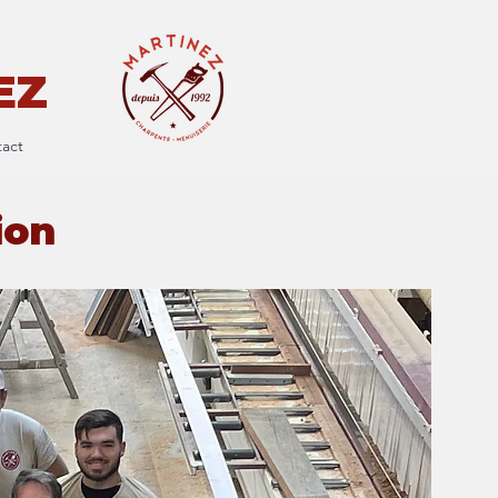
EZ
act
ion