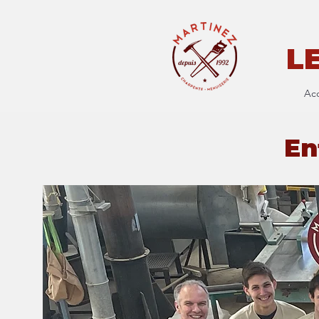
L
Acc
En