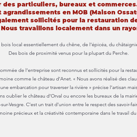
 des particuliers, bureaux et commerces
t agrandissements en MOB (Maison Ossatu
lement sollicités pour la restauration d
ous travaillons localement dans un rayon de 30
 bois local essentiellement du chêne, de l’épicéa, du châtaigni
Des bois de proximité venus pour la plupart du Perche.
renommée de l’entreprise sont reconnus et sollicités pour la re
imoine comme le château d’Anet. « Nous avons réalisé des claus
e embarcation pour traverser la rivière » précise l’artisan mai
ns oublier le château d’Orval ou encore les bureaux de la mairi
sur-Vesgre. C’est un trait d’union entre le respect des savoir-fai
moine précieux et la créativité contemporaine dans le travail du