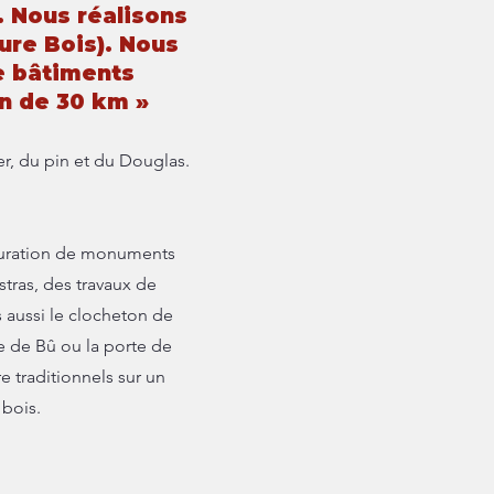
. Nous réalisons
re Bois). Nous
e bâtiments
 km »​​​​​​​​​​
er, du pin et du Douglas.
stauration de monuments
tras, des travaux de
s aussi le clocheton de
e de Bû ou la porte de
re traditionnels sur un
 bois.