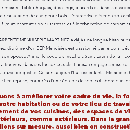
 mesure, bibliothèques, dressings, placards et dans la charpen
de restauration de charpente bois. L'entreprise a étendu son activ
(murs ossatures bois), terrasse et à la fabrication de carport e
HARPENTE MENUISERIE MARTINEZ a déjà une longue histoire de 
nez, diplômé d’un BEP Menuisier, est passionné par le bois, dé
 son épouse Annie, le couple s’installe à Saint-Lubin-de-la-Hay
e à Rouvres, dans ses locaux actuels. L’artisan engagé à misé sur 
du travail de qualité. Ce sont aujourd’hui ses enfants, Mélanie et
’entreprise, entourés d’une équipe de sept collaborateurs dont
uons à améliorer votre cadre de vie, la fo
votre habitation ou de votre lieu de trav
ement de vos cuisines, des espaces de vi
ntérieurs, comme extérieurs. Dans la gra
illons sur mesure, aussi bien en construc